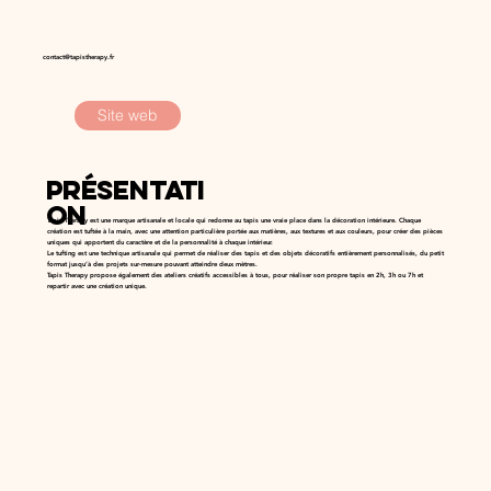
contact@tapistherapy.fr
Site web
Présentati
on
Tapis Therapy est une marque artisanale et locale qui redonne au tapis une vraie place dans la décoration intérieure. Chaque
création est tuftée à la main, avec une attention particulière portée aux matières, aux textures et aux couleurs, pour créer des pièces
uniques qui apportent du caractère et de la personnalité à chaque intérieur.
Le tufting est une technique artisanale qui permet de réaliser des tapis et des objets décoratifs entièrement personnalisés, du petit
format jusqu’à des projets sur-mesure pouvant atteindre deux mètres.
Tapis Therapy propose également des ateliers créatifs accessibles à tous, pour réaliser son propre tapis en 2h, 3h ou 7h et
repartir avec une création unique.