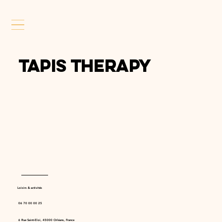
Tapis Therapy
Loisirs & activités
06 70 00 00 25
6 Rue Saint-Eloi, 45000 Orléans, France