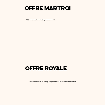
Offre Martroi
-10% sur un atelier de tufting valable une fois
Offre Royale
-10% sur un atelier de tufting, sur présentation de la carte, toute l'année.