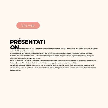
Site web
Présentati
on
Derrière Les Ateliers Grenadine, il y a Amandine. Une créatrice passionnée, sensible aux couleurs, aux détails et aux petites choses
qui rendent le quotidien plus doux.
Dans son atelier, elle imagine et fabrique à la main des bijoux et accessoires pleins de vie : boucles d’oreilles, bracelets,
barrettes, broderies personnalisées… Chaque création est pensée comme une pièce unique, joyeuse et expressive, faite pour
révéler une personnalité, un style, une humeur.
Ce qu’on aime chez Les Ateliers Grenadine, c’est cette énergie sincère, cette créativité spontanée et ce goût pour l’artisanat local,
fait avec le cœur. Rien n’est standardisé, tout est fait avec soin, patience et beaucoup de sensibilité.
Les Ateliers Grenadine, ce sont des créations qui racontent une histoire, qui font sourire et qui apportent une vraie touche de
couleur et de poésie au quotidien. Un univers authentique, humain et inspirant, que nous sommes très heureux de compter parmi
nos partenaires.