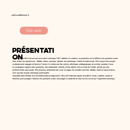
cieblissart@hotmail.fr
Site web
Présentati
on
La Compagnie Bliss’Art est une association artistique 1901 dédiée à la création, la production et la diffusion du spectacle vivant
dans toutes ses expressions : théâtre, danse, musique, cabaret, arts plastiques, cinéma et audiovisuel. Elle conçoit des projets
contemporains engagés et favorise l’accès à la culture par des actions artistiques, pédagogiques et sociales ouvertes à tous.
La compagnie organise des spectacles, des événements culturels et des ateliers tout au long de l’année, animés par des
professionnels passionnés. Elle propose notamment des cours et stages de comédie musicale, théâtre, chant et improvisation,
ainsi que des projets artistiques participatifs.
Implantée entre Orléans et La Rochefoucauld-en-Angoumois, Bliss’Art intervient auprès de publics variés ( adultes, jeunes et
familles) pour partager l’émotion du spectacle vivant, encourager la créativité et créer du lien social par l’expérience artistique