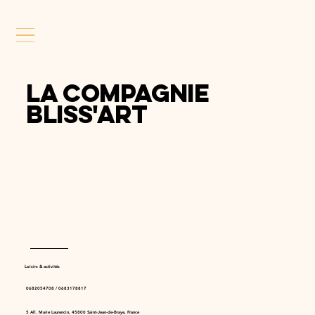
La Compagnie
Bliss'Art
Loisirs & activités
0682054708 / 0683178817
5 All. Marie Laurencin, 45800 Saint-Jean-de-Braye, France