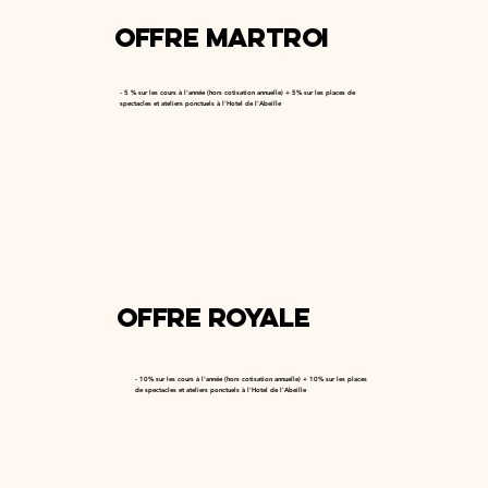
Offre Martroi
- 5 % sur les cours à l'année (hors cotisation annuelle) + 5% sur les places de
spectacles et ateliers ponctuels à l'Hotel de l'Abeille
Offre Royale
- 10% sur les cours à l'année (hors cotisation annuelle) + 10% sur les places
de spectacles et ateliers ponctuels à l'Hotel de l'Abeille