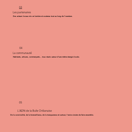
03
Les partenaires
Des acteurs locaux mis en lumière et soutenus tout au long de l'aventure.
04
La communauté
Habitants, artisans, commerçants… tous réunis autour d’une même énergie locale.
05
L'ADN de la Bulle Orléanaise
De la convivialité, de la bienveillance, de la transparence et surtout, l’envie sincère de faire ensemble.