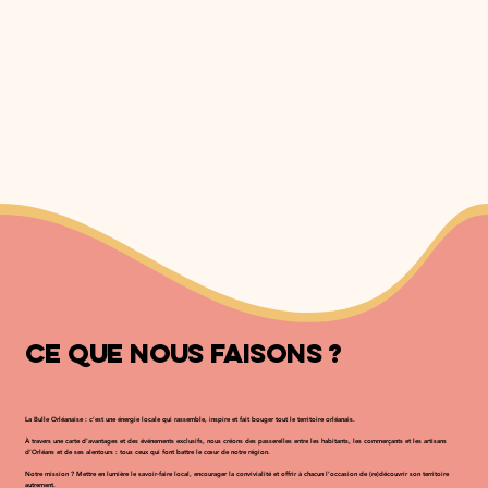
Ce que nous faisons ?
La Bulle Orléanaise : c’est une énergie locale qui rassemble, inspire et fait bouger tout le territoire orléanais.
À travers une carte d’avantages et des événements exclusifs, nous créons des passerelles entre les habitants, les commerçants et les artisans
d’Orléans et de ses alentours : tous ceux qui font battre le cœur de notre région.
Notre mission ? Mettre en lumière le savoir-faire local, encourager la convivialité et offrir à chacun l’occasion de (re)découvrir son territoire
autrement.