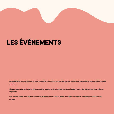
LES ÉVÉNEMENTS
Les événements sont au cœur de La Bulle Orléanaise. Ils ont pour but de créer du lien, valoriser les partenaires et faire découvrir Orléans
autrement.
Chaque rendez-vous est imaginé pour rassembler, partager et faire rayonner les talents locaux à travers des expériences conviviales et
inspirantes.
Des instants pensés pour sortir du quotidien et retrouver ce qui fait le charme d’Orléans : sa diversité, son énergie et son sens du
partage.