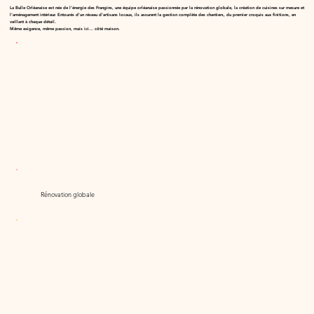
La Bulle Orléanaise est née de l’énergie des Frangins, une équipe orléanaise passionnée par la rénovation globale, la création de cuisines sur mesure et
l’aménagement intérieur. Entourés d’un réseau d’artisans locaux, ils assurent la gestion complète des chantiers, du premier croquis aux finitions, en
veillant à chaque détail.
Même exigence, même passion, mais ici… côté maison.
Rénovation globale