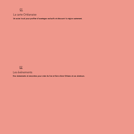
01
La carte Orléanaise
Un accès local pour profiter d’avantages exclusifs et découvrir la région autrement.
02
Les événements
Des évènements et rencontres pour créer du lien et faire vibrer Orléans et ses alentours.