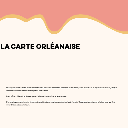
LA CARTE ORLÉANAISE
Plus qu’une simple carte, c’est une invitation à (re)découvrir le local autrement. Entre bons plans, réductions et expériences locales, chaque
adhérent découvre une nouvelle façon de consommer.
Deux offres : Martroi et Royale, pour s’adapter à ton rythme et à tes envies.
Des avantages exclusifs, des événements dédiés et des surprises partenaires toute l’année. Un concept pensé pour valoriser ceux qui font
vivre Orléans et ses alentours.